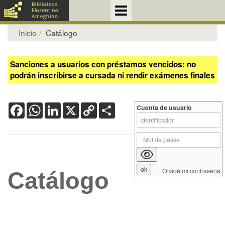
Inicio
Catálogo
Sanciones a usuarios con préstamos vencidos: no
podrán inscribirse a cursada ni rendir exámenes finales
Facebook
WhatsApp
LinkedIn
X
Copy
Share
Cuenta de usuario
Link
Olvidé mi contraseña
Catálogo