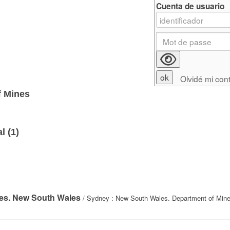
Cuenta de usuario
Olvidé mi con
f Mines
l (
1
)
nes. New South Wales
/ Sydney : New South Wales. Department of Min