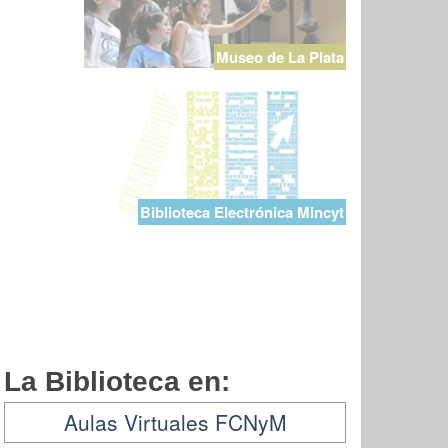
Museo de La Plata
Biblioteca Electrónica Mincyt
La Biblioteca en:
Aulas Virtuales FCNyM