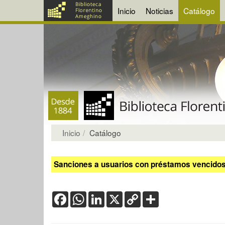
Inicio
Noticias
Catálogo
Inicio
Catálogo
Sanciones a usuarios con préstamos vencidos:
Facebook
WhatsApp
LinkedIn
X
Copy
Share
Link