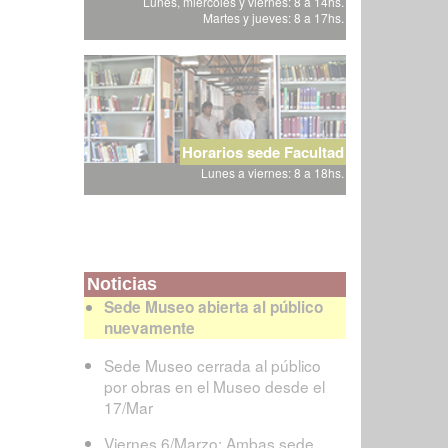
Lunes, miércoles y viernes: 8 a 14hs.
Martes y jueves: 8 a 17hs.
Horarios sede Facultad
Lunes a viernes: 8 a 18hs.
Noticias
Sede Museo abierta al público
nuevamente
Sede Museo cerrada al público
por obras en el Museo desde el
17/Mar
Viernes 6/Marzo: Ambas sede