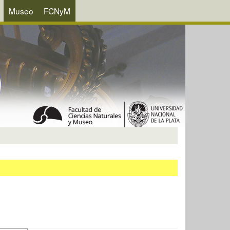
Museo
FCNyM