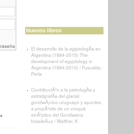
Nuevos libros
traseña
El desarrollo de la egiptologÃ­a en
Argentina (1884-2015) The
development of egyptology in
Argentina (1884-2015) / Fuscaldo,
Perla
ContribuciÃ³n a la petrologÃ­a y
estratigrafÃ­a del glacial
gondwÃ¡nico uruguayo y apuntes
a propÃ³sito de un croquis
sinÃ³ptico del Gondwana
es
brasileÃ±o / Walther, K.