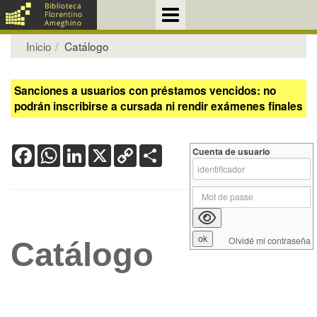
Inicio
Catálogo
Sanciones a usuarios con préstamos vencidos: no
podrán inscribirse a cursada ni rendir exámenes finales
Facebook
WhatsApp
LinkedIn
X
Copy
Share
Cuenta de usuario
Link
Olvidé mi contraseña
Catálogo