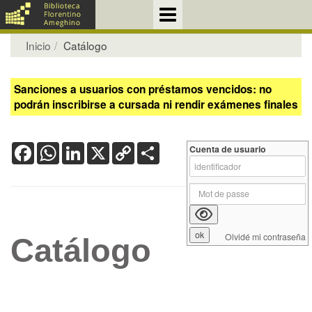
Inicio
Catálogo
Sanciones a usuarios con préstamos vencidos: no
podrán inscribirse a cursada ni rendir exámenes finales
Facebook
WhatsApp
LinkedIn
X
Copy
Share
Cuenta de usuario
Link
Olvidé mi contraseña
Catálogo