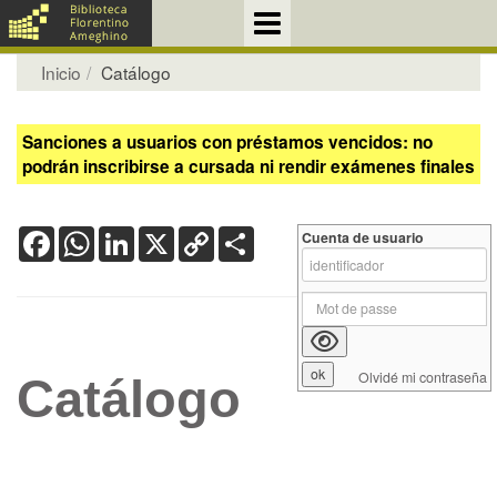
Inicio
Catálogo
Sanciones a usuarios con préstamos vencidos: no
podrán inscribirse a cursada ni rendir exámenes finales
Facebook
WhatsApp
LinkedIn
X
Copy
Share
Cuenta de usuario
Link
Olvidé mi contraseña
Catálogo