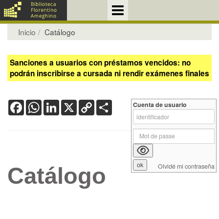
Inicio
Catálogo
Sanciones a usuarios con préstamos vencidos: no
podrán inscribirse a cursada ni rendir exámenes finales
Facebook
WhatsApp
LinkedIn
X
Copy
Share
Cuenta de usuario
Link
Olvidé mi contraseña
Catálogo