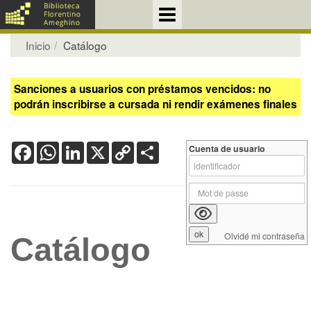
Inicio
Catálogo
Sanciones a usuarios con préstamos vencidos: no
podrán inscribirse a cursada ni rendir exámenes finales
Facebook
WhatsApp
LinkedIn
X
Copy
Share
Cuenta de usuario
Link
Olvidé mi contraseña
Catálogo