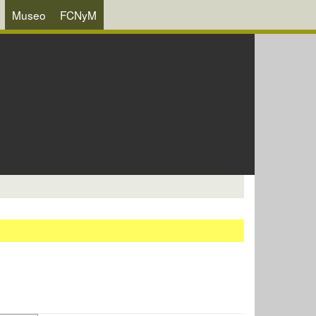
Museo
FCNyM