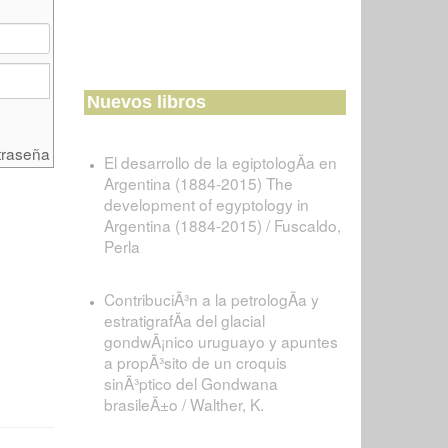
Nuevos libros
traseña
El desarrollo de la egiptologÃ­a en
Argentina (1884-2015) The
development of egyptology in
Argentina (1884-2015) / Fuscaldo,
Perla
ContribuciÃ³n a la petrologÃ­a y
estratigrafÃ­a del glacial
gondwÃ¡nico uruguayo y apuntes
a propÃ³sito de un croquis
sinÃ³ptico del Gondwana
brasileÃ±o / Walther, K.