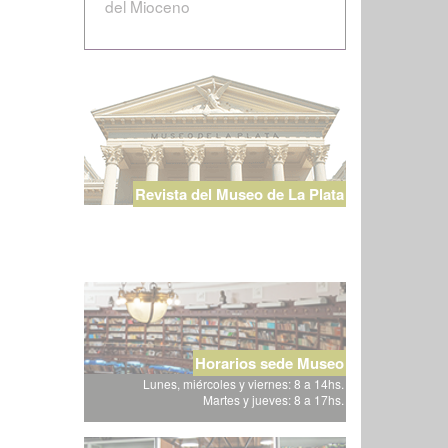
del Mioceno
Revista del Museo de La Plata
Horarios sede Museo
Lunes, miércoles y viernes: 8 a 14hs.
Martes y jueves: 8 a 17hs.