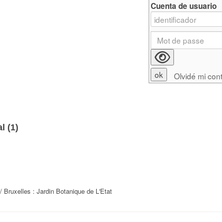
Cuenta de usuario
Olvidé mi con
l (
1
)
/ Bruxelles : Jardin Botanique de L'Etat