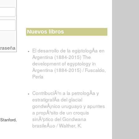
Nuevos libros
traseña
El desarrollo de la egiptologÃ­a en
Argentina (1884-2015) The
development of egyptology in
Argentina (1884-2015) / Fuscaldo,
Perla
ContribuciÃ³n a la petrologÃ­a y
estratigrafÃ­a del glacial
gondwÃ¡nico uruguayo y apuntes
a propÃ³sito de un croquis
sinÃ³ptico del Gondwana
Stanford,
brasileÃ±o / Walther, K.