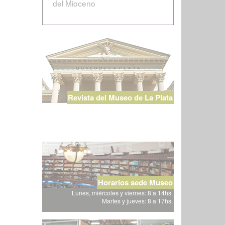
del Mioceno
Revista del Museo de La Plata
Horarios sede Museo
Lunes, miércoles y viernes: 8 a 14hs.
Martes y jueves: 8 a 17hs.