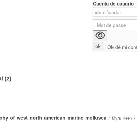
Cuenta de usuario
Olvidé mi con
l (
2
)
aphy of west north american marine mollusca
/
Myra Keen
/ 