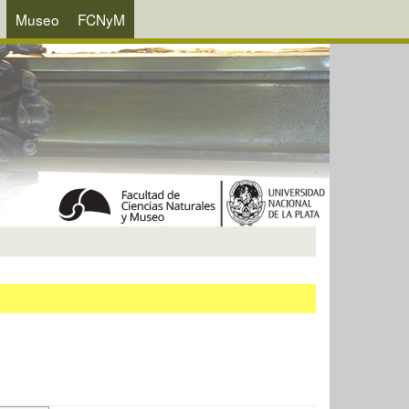
Museo
FCNyM