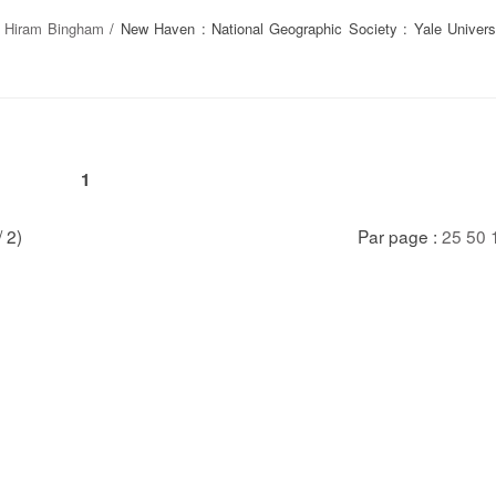
/
Hiram Bingham
/ New Haven : National Geographic Society : Yale Univers
1
/ 2)
Par page :
25
50