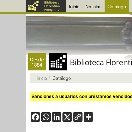
Inicio
Noticias
Catálogo
Inicio
Catálogo
Sanciones a usuarios con préstamos vencidos:
Facebook
WhatsApp
LinkedIn
X
Copy
Share
Link