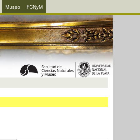
Museo
FCNyM