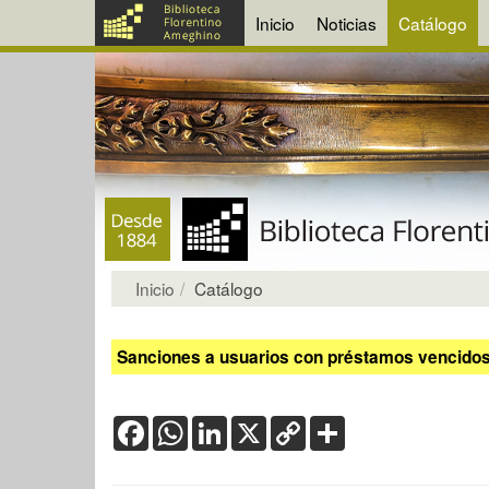
Inicio
Noticias
Catálogo
Inicio
Catálogo
Sanciones a usuarios con préstamos vencidos:
Facebook
WhatsApp
LinkedIn
X
Copy
Share
Link