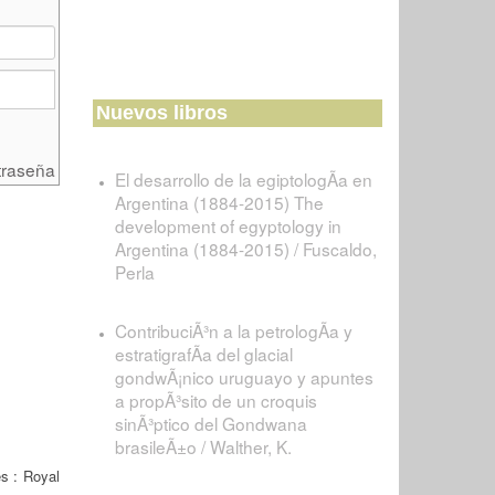
Nuevos libros
traseña
El desarrollo de la egiptologÃ­a en
Argentina (1884-2015) The
development of egyptology in
Argentina (1884-2015) / Fuscaldo,
Perla
ContribuciÃ³n a la petrologÃ­a y
estratigrafÃ­a del glacial
gondwÃ¡nico uruguayo y apuntes
a propÃ³sito de un croquis
sinÃ³ptico del Gondwana
brasileÃ±o / Walther, K.
s : Royal