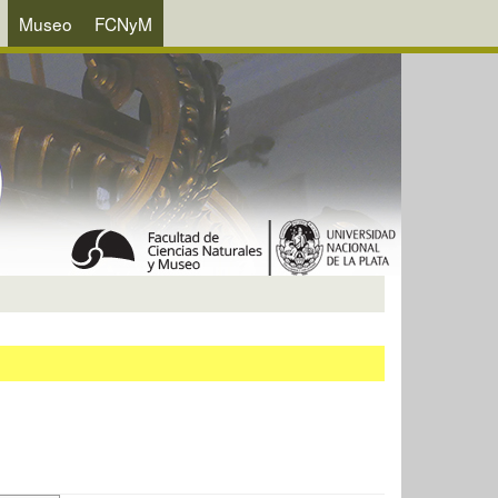
Museo
FCNyM