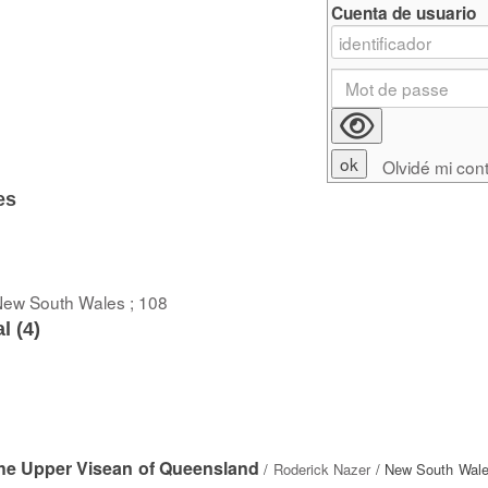
Cuenta de usuario
Olvidé mi con
es
 New South Wales ; 108
l (
4
)
he Upper Visean of Queensland
/
Roderick Nazer
/ New South Wale