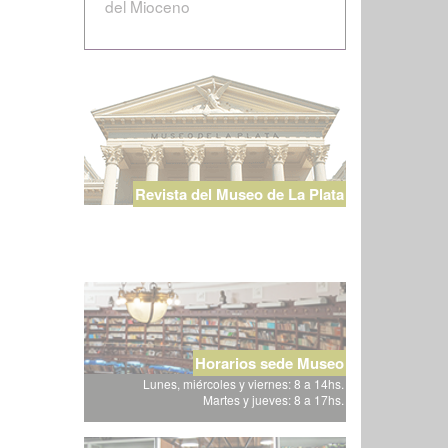
del Mioceno
Revista del Museo de La Plata
Horarios sede Museo
Lunes, miércoles y viernes: 8 a 14hs.
Martes y jueves: 8 a 17hs.