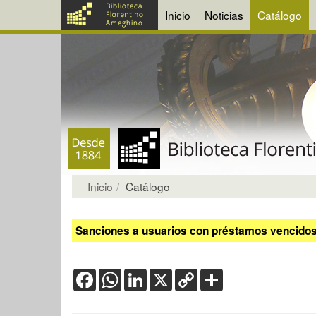
Inicio
Noticias
Catálogo
Inicio
Catálogo
Sanciones a usuarios con préstamos vencidos:
Facebook
WhatsApp
LinkedIn
X
Copy
Share
Link