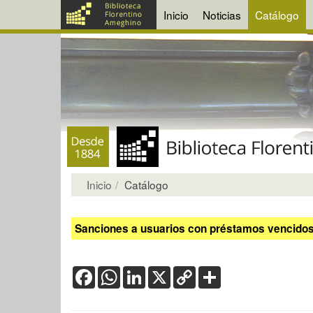
Inicio
Noticias
Catálogo
Inicio
Catálogo
Sanciones a usuarios con préstamos vencidos:
Facebook
WhatsApp
LinkedIn
X
Copy
Share
Link