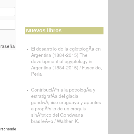
Nuevos libros
traseña
El desarrollo de la egiptologÃ­a en
Argentina (1884-2015) The
development of egyptology in
Argentina (1884-2015) / Fuscaldo,
Perla
ContribuciÃ³n a la petrologÃ­a y
estratigrafÃ­a del glacial
gondwÃ¡nico uruguayo y apuntes
a propÃ³sito de un croquis
sinÃ³ptico del Gondwana
brasileÃ±o / Walther, K.
orschende