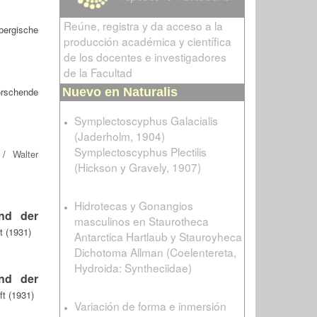
Reúne, registra y da acceso a la
ergische
producción académica y científica
de los docentes e investigadores
de la Facultad
orschende
Nuevo en Naturalis
Symplectoscyphus Galacialis
(Jaderholm, 1904)
Symplectoscyphus Plectilis
/
Walter
(Hickson y Gravely, 1907)
Hidrotecas y Gonangios
and der
masculinos en Staurotheca
t (1931)
Antarctica Hartlaub y Stauroyheca
Dichotoma Allman (Coelentereta,
Hydroida: Syntheciidae)
and der
t (1931)
Variación de forma e inmersión