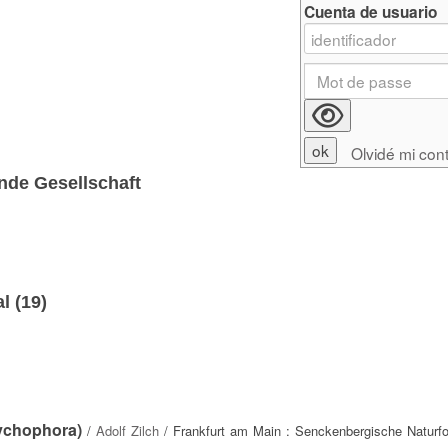
Cuenta de usuario
Olvidé mi con
nde Gesellschaft
l (
19
)
ychophora)
/
Adolf Zilch
/ Frankfurt am Main : Senckenbergische Naturf