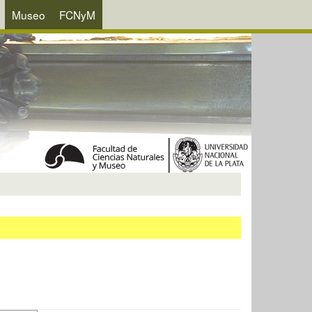
Museo
FCNyM