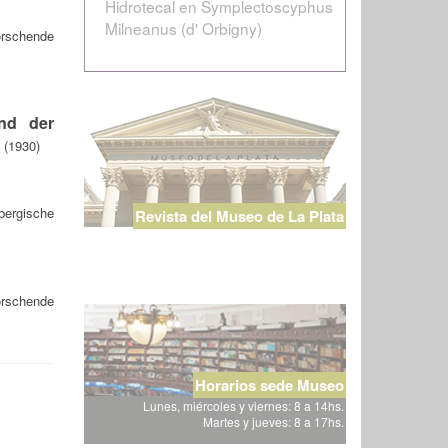
Hidrotecal en Symplectoscyphus
Milneanus (d' Orbigny)
orschende
and der
 (1930)
bergische
Revista del Museo de La Plata
orschende
Horarios sede Museo
Lunes, miércoles y viernes: 8 a 14hs.
Martes y jueves: 8 a 17hs.