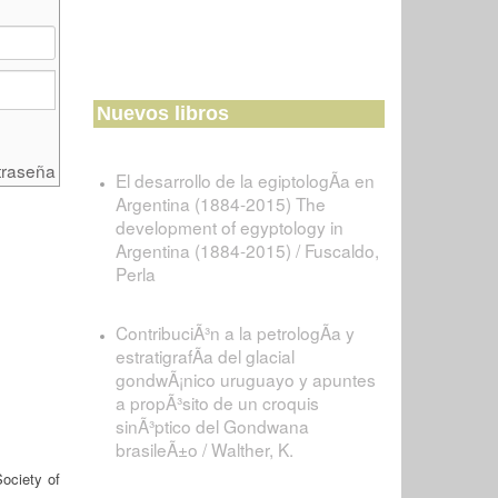
Nuevos libros
traseña
El desarrollo de la egiptologÃ­a en
Argentina (1884-2015) The
development of egyptology in
Argentina (1884-2015) / Fuscaldo,
Perla
ContribuciÃ³n a la petrologÃ­a y
estratigrafÃ­a del glacial
gondwÃ¡nico uruguayo y apuntes
a propÃ³sito de un croquis
sinÃ³ptico del Gondwana
brasileÃ±o / Walther, K.
Society of