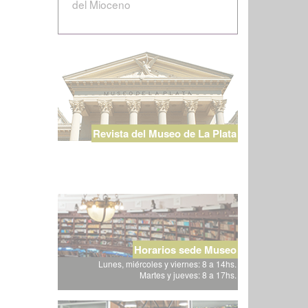
del Mioceno
Revista del Museo de La Plata
Horarios sede Museo
Lunes, miércoles y viernes: 8 a 14hs.
Martes y jueves: 8 a 17hs.