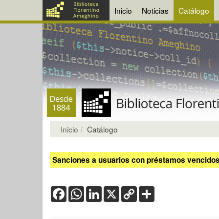
Inicio
Noticias
Catálogo
Inicio
Catálogo
Sanciones a usuarios con préstamos vencidos:
Facebook
WhatsApp
LinkedIn
X
Copy
Share
Link