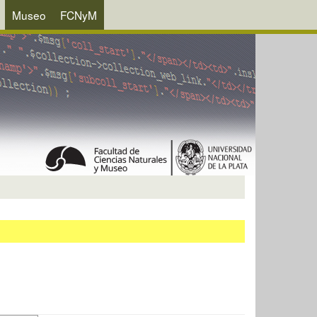
Museo
FCNyM