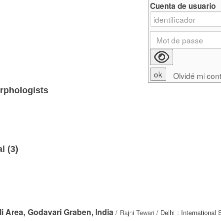
Cuenta de usuario
Olvidé mi con
orphologists
l (
3
)
 Area, Godavari Graben, India
/
Rajni Tewari
/ Delhi : International 