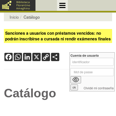
Inicio
Catálogo
Sanciones a usuarios con préstamos vencidos: no
podrán inscribirse a cursada ni rendir exámenes finales
Facebook
WhatsApp
LinkedIn
X
Copy
Share
Cuenta de usuario
Link
Olvidé mi contraseña
Catálogo