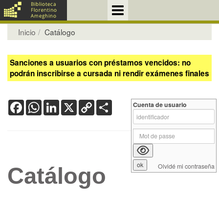
Inicio
Catálogo
Sanciones a usuarios con préstamos vencidos: no
podrán inscribirse a cursada ni rendir exámenes finales
Facebook
WhatsApp
LinkedIn
X
Copy
Share
Cuenta de usuario
Link
Olvidé mi contraseña
Catálogo