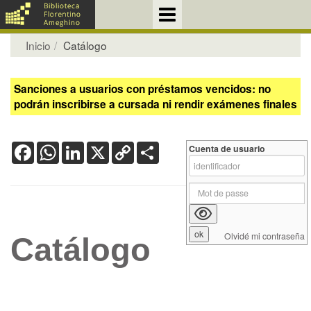
Inicio
Catálogo
Sanciones a usuarios con préstamos vencidos: no
podrán inscribirse a cursada ni rendir exámenes finales
Facebook
WhatsApp
LinkedIn
X
Copy
Share
Cuenta de usuario
Link
Olvidé mi contraseña
Catálogo