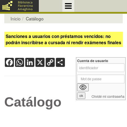
Inicio
Catálogo
Sanciones a usuarios con préstamos vencidos: no
podrán inscribirse a cursada ni rendir exámenes finales
Facebook
WhatsApp
LinkedIn
X
Copy
Share
Cuenta de usuario
Link
Olvidé mi contraseña
Catálogo