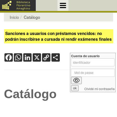
Inicio
Catálogo
Sanciones a usuarios con préstamos vencidos: no
podrán inscribirse a cursada ni rendir exámenes finales
Facebook
WhatsApp
LinkedIn
X
Copy
Share
Cuenta de usuario
Link
Olvidé mi contraseña
Catálogo