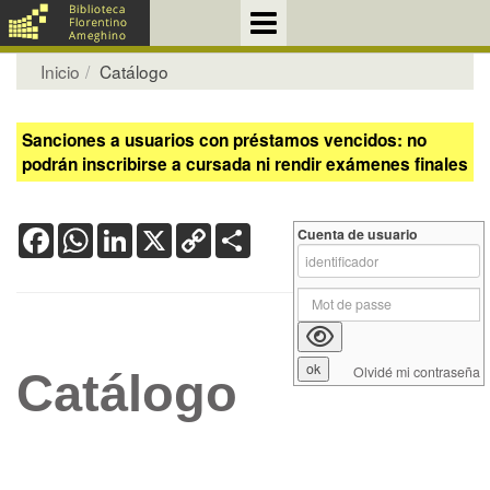
Inicio
Catálogo
Sanciones a usuarios con préstamos vencidos: no
podrán inscribirse a cursada ni rendir exámenes finales
Facebook
WhatsApp
LinkedIn
X
Copy
Share
Cuenta de usuario
Link
Olvidé mi contraseña
Catálogo