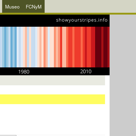
Museo
FCNyM