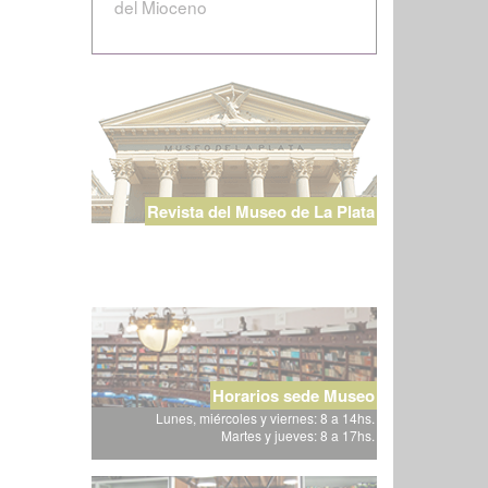
del Mioceno
Revista del Museo de La Plata
Horarios sede Museo
Lunes, miércoles y viernes: 8 a 14hs.
Martes y jueves: 8 a 17hs.