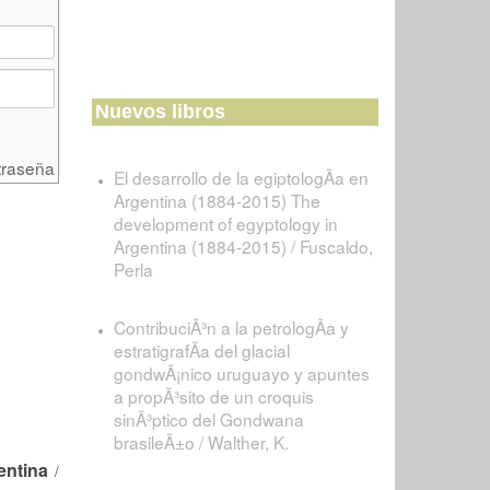
Nuevos libros
traseña
El desarrollo de la egiptologÃ­a en
Argentina (1884-2015) The
development of egyptology in
Argentina (1884-2015) / Fuscaldo,
Perla
ContribuciÃ³n a la petrologÃ­a y
estratigrafÃ­a del glacial
gondwÃ¡nico uruguayo y apuntes
a propÃ³sito de un croquis
sinÃ³ptico del Gondwana
brasileÃ±o / Walther, K.
entina
/