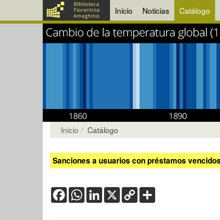
Inicio
Noticias
Catálogo
Inicio
Catálogo
Sanciones a usuarios con préstamos vencidos:
Facebook
WhatsApp
LinkedIn
X
Copy
Share
Link