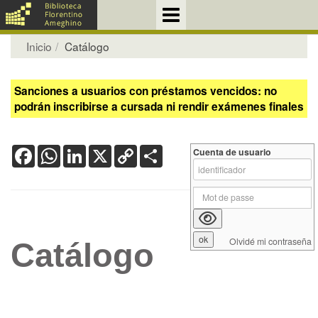
Inicio
Catálogo
Sanciones a usuarios con préstamos vencidos: no
podrán inscribirse a cursada ni rendir exámenes finales
Facebook
WhatsApp
LinkedIn
X
Copy
Share
Cuenta de usuario
Link
Olvidé mi contraseña
Catálogo