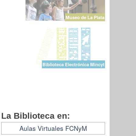
Museo de La Plata
Biblioteca Electrónica Mincyt
La Biblioteca en:
Aulas Virtuales FCNyM