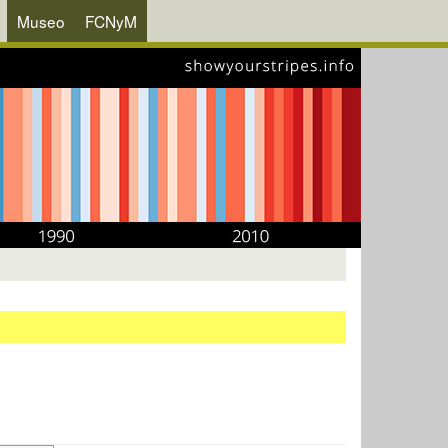
Museo
FCNyM