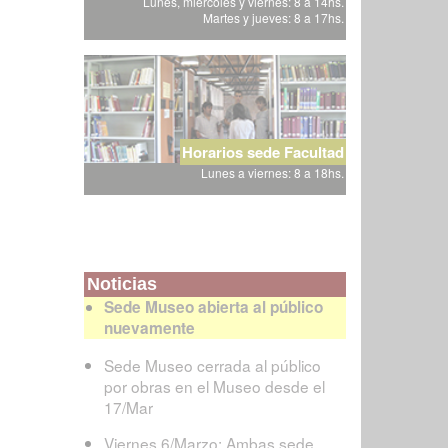
Lunes, miércoles y viernes: 8 a 14hs.
Martes y jueves: 8 a 17hs.
Horarios sede Facultad
Lunes a viernes: 8 a 18hs.
Noticias
Sede Museo abierta al público
nuevamente
Sede Museo cerrada al público
por obras en el Museo desde el
17/Mar
Viernes 6/Marzo: Ambas sede