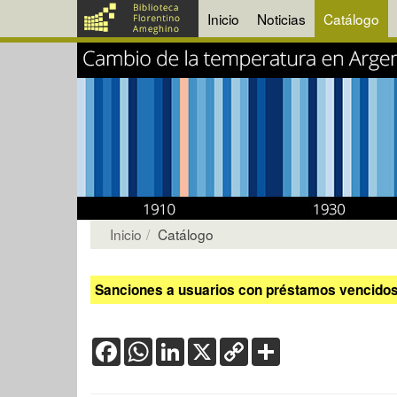
Inicio
Noticias
Catálogo
Inicio
Catálogo
Sanciones a usuarios con préstamos vencidos:
Facebook
WhatsApp
LinkedIn
X
Copy
Share
Link