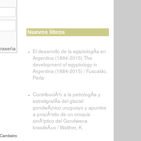
Nuevos libros
traseña
El desarrollo de la egiptologÃ­a en
Argentina (1884-2015) The
development of egyptology in
Argentina (1884-2015) / Fuscaldo,
Perla
ContribuciÃ³n a la petrologÃ­a y
estratigrafÃ­a del glacial
gondwÃ¡nico uruguayo y apuntes
a propÃ³sito de un croquis
sinÃ³ptico del Gondwana
brasileÃ±o / Walther, K.
 Cambeiro