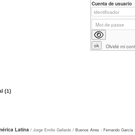
Cuenta de usuario
Olvidé mi con
l (
1
)
mérica Latina
/
Jorge Emilio Gallardo
/ Buenos Aires : Fernando García