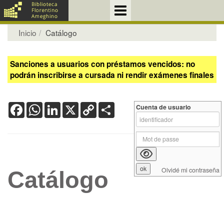
Inicio
Catálogo
Sanciones a usuarios con préstamos vencidos: no
podrán inscribirse a cursada ni rendir exámenes finales
Facebook
WhatsApp
LinkedIn
X
Copy
Share
Cuenta de usuario
Link
Olvidé mi contraseña
Catálogo