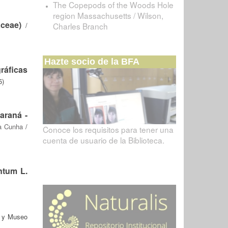
The Copepods of the Woods Hole
region Massachusetts / Wilson,
aceae)
/
Charles Branch
Hazte socio de la BFA
ráficas
5)
araná -
da Cunha
/
Conoce los requisitos para tener una
cuenta de usuario de la Biblioteca.
ntum L.
s y Museo