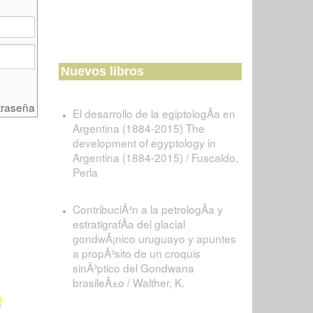
Nuevos libros
traseña
El desarrollo de la egiptologÃ­a en
Argentina (1884-2015) The
development of egyptology in
Argentina (1884-2015) / Fuscaldo,
Perla
ContribuciÃ³n a la petrologÃ­a y
estratigrafÃ­a del glacial
gondwÃ¡nico uruguayo y apuntes
a propÃ³sito de un croquis
sinÃ³ptico del Gondwana
brasileÃ±o / Walther, K.