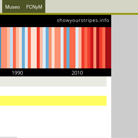
Museo
FCNyM