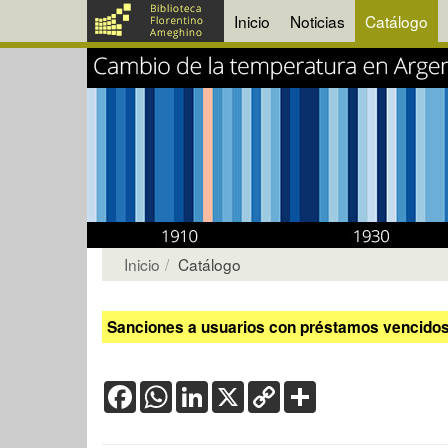
Inicio
Noticias
Catálogo
Inicio
Catálogo
Sanciones a usuarios con préstamos vencidos:
Facebook
WhatsApp
LinkedIn
X
Copy
Share
Link