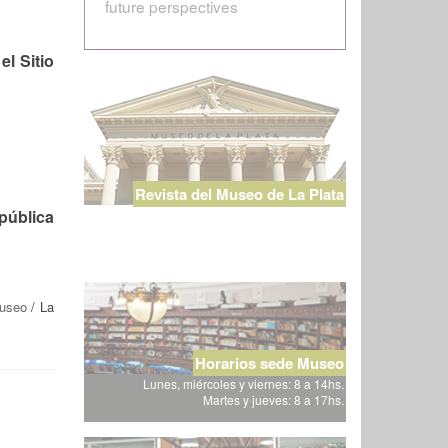
future perspectives
l Sitio
Revista del Museo de La Plata
pública
Museo
/ La
Horarios sede Museo
Lunes, miércoles y viernes: 8 a 14hs.
Martes y jueves: 8 a 17hs.