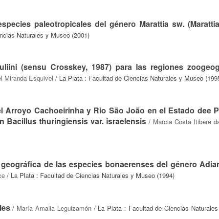
species paleotropicales del género Marattia sw. (Maratti
encias Naturales y Museo (2001)
muliini (sensu Crosskey, 1987) para las regiones zoogeog
el Miranda Esquivel
/ La Plata : Facultad de Ciencias Naturales y Museo (199
del Arroyo Cachoeirinha y Rio São João en el Estado dee P
 Bacillus thuringiensis var. israelensis
/
Marcia Costa Itibere 
ón geográfica de las especies bonaerenses del género Adia
ce
/ La Plata : Facultad de Ciencias Naturales y Museo (1994)
les
/
María Amalia Leguizamón
/ La Plata : Facultad de Ciencias Naturale