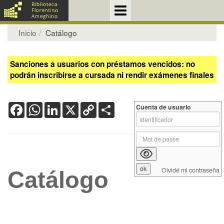
Inicio
Catálogo
Sanciones a usuarios con préstamos vencidos: no
podrán inscribirse a cursada ni rendir exámenes finales
Facebook
WhatsApp
LinkedIn
X
Copy
Share
Cuenta de usuario
Link
Olvidé mi contraseña
Catálogo