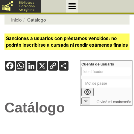
Inicio
Catálogo
Sanciones a usuarios con préstamos vencidos: no
podrán inscribirse a cursada ni rendir exámenes finales
Facebook
WhatsApp
LinkedIn
X
Copy
Share
Cuenta de usuario
Link
Olvidé mi contraseña
Catálogo