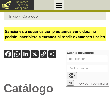
Inicio
Catálogo
Sanciones a usuarios con préstamos vencidos: no
podrán inscribirse a cursada ni rendir exámenes finales
Facebook
WhatsApp
LinkedIn
X
Copy
Share
Cuenta de usuario
Link
Olvidé mi contraseña
Catálogo