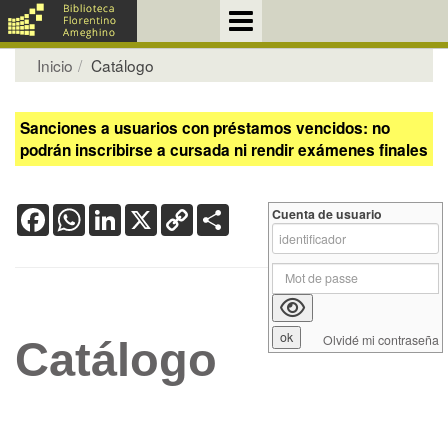
Inicio
Catálogo
Sanciones a usuarios con préstamos vencidos: no
podrán inscribirse a cursada ni rendir exámenes finales
Facebook
WhatsApp
LinkedIn
X
Copy
Share
Cuenta de usuario
Link
Olvidé mi contraseña
Catálogo