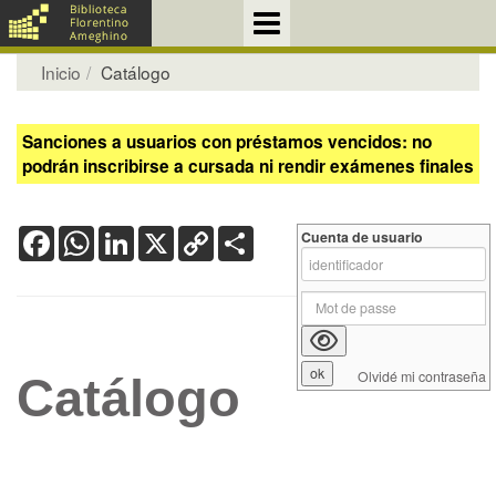
Inicio
Catálogo
Sanciones a usuarios con préstamos vencidos: no
podrán inscribirse a cursada ni rendir exámenes finales
Facebook
WhatsApp
LinkedIn
X
Copy
Share
Cuenta de usuario
Link
Olvidé mi contraseña
Catálogo