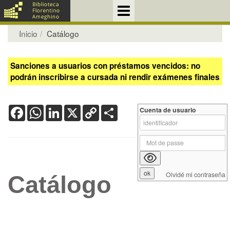
Inicio
Catálogo
Sanciones a usuarios con préstamos vencidos: no
podrán inscribirse a cursada ni rendir exámenes finales
Facebook
WhatsApp
LinkedIn
X
Copy
Share
Cuenta de usuario
Link
Olvidé mi contraseña
Catálogo