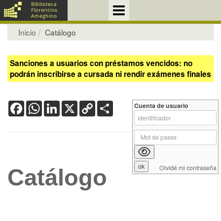
Inicio
Catálogo
Sanciones a usuarios con préstamos vencidos: no
podrán inscribirse a cursada ni rendir exámenes finales
Facebook
WhatsApp
LinkedIn
X
Copy
Share
Cuenta de usuario
Link
Olvidé mi contraseña
Catálogo