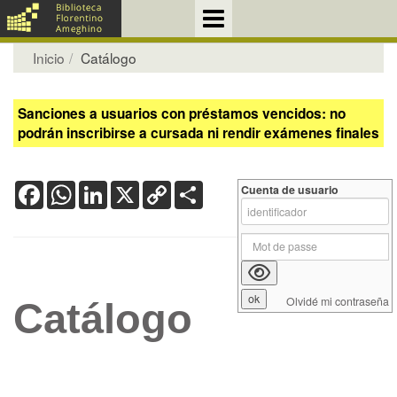
Inicio
Catálogo
Sanciones a usuarios con préstamos vencidos: no
podrán inscribirse a cursada ni rendir exámenes finales
Facebook
WhatsApp
LinkedIn
X
Copy
Share
Cuenta de usuario
Link
Olvidé mi contraseña
Catálogo