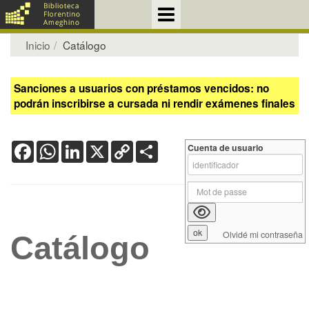
Inicio
Catálogo
Sanciones a usuarios con préstamos vencidos: no
podrán inscribirse a cursada ni rendir exámenes finales
Facebook
WhatsApp
LinkedIn
X
Copy
Share
Cuenta de usuario
Link
Olvidé mi contraseña
Catálogo