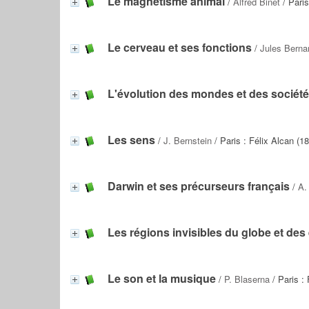
Le magnétisme animal
/
Alfred Binet
/ Paris
Le cerveau et ses fonctions
/
Jules Berna
L'évolution des mondes et des sociét
Les sens
/
J. Bernstein
/ Paris : Félix Alcan (1
Darwin et ses précurseurs français
/
A.
Les régions invisibles du globe et des
Le son et la musique
/
P. Blaserna
/ Paris : 