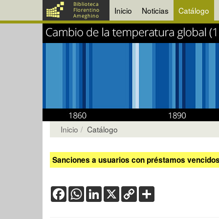
Inicio
Noticias
Catálogo
Inicio
Catálogo
Sanciones a usuarios con préstamos vencidos:
Facebook
WhatsApp
LinkedIn
X
Copy
Share
Link