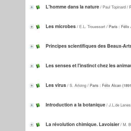
L'homme dans la nature
/
Paul Topinard
/ P
Les microbes
/
E.L. Trouessart
/ Paris : Félix
Principes scientifiques des Beaux-Art
Les senses et l'instinct chez les anim
Les virus
/
S. Arloing
/ Paris : Félix Alcan (189
Introduction a la botanique
/
J.L.de Lane
La révolution chimique. Lavoisier
/
M. B