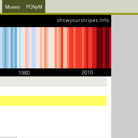
Museo
FCNyM