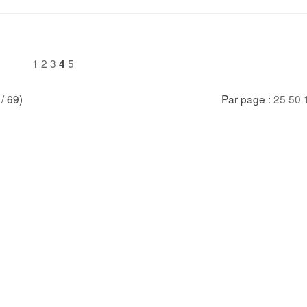
1
2
3
5
4
 / 69)
Par page :
25
50