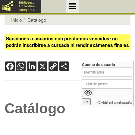
Inicio
Catálogo
Sanciones a usuarios con préstamos vencidos: no
podrán inscribirse a cursada ni rendir exámenes finales
Facebook
WhatsApp
LinkedIn
X
Copy
Share
Cuenta de usuario
Link
Olvidé mi contraseña
Catálogo