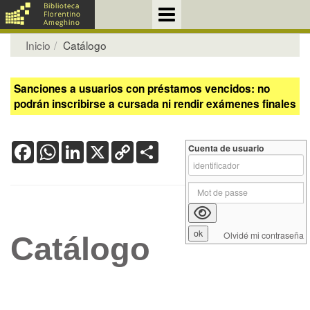
Inicio
Catálogo
Sanciones a usuarios con préstamos vencidos: no
podrán inscribirse a cursada ni rendir exámenes finales
Facebook
WhatsApp
LinkedIn
X
Copy
Share
Cuenta de usuario
Link
Olvidé mi contraseña
Catálogo