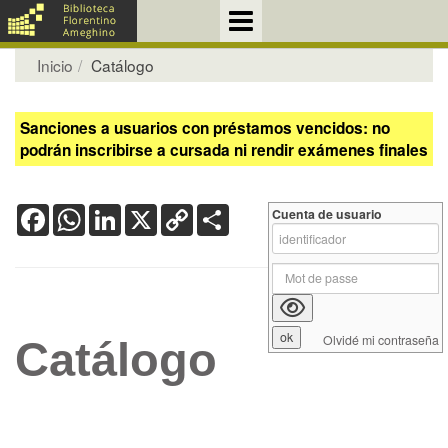
Inicio
Catálogo
Sanciones a usuarios con préstamos vencidos: no
podrán inscribirse a cursada ni rendir exámenes finales
Facebook
WhatsApp
LinkedIn
X
Copy
Share
Cuenta de usuario
Link
Olvidé mi contraseña
Catálogo