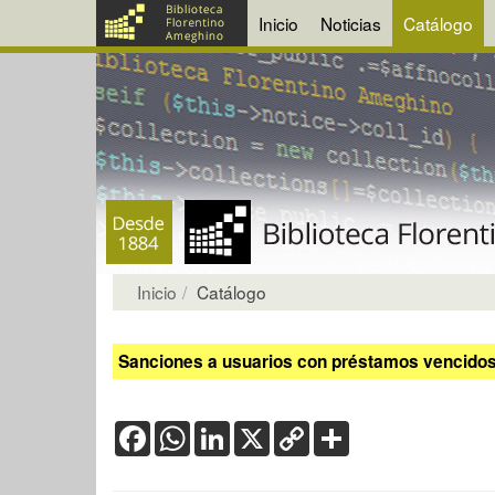
Inicio
Noticias
Catálogo
Inicio
Catálogo
Sanciones a usuarios con préstamos vencidos:
Facebook
WhatsApp
LinkedIn
X
Copy
Share
Link