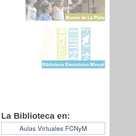
Museo de La Plata
Biblioteca Electrónica Mincyt
La Biblioteca en:
Aulas Virtuales FCNyM