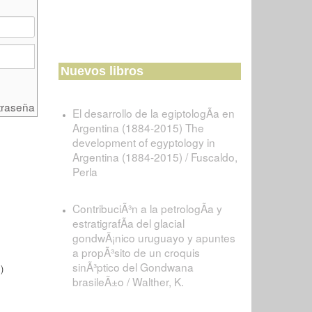
Nuevos libros
traseña
El desarrollo de la egiptologÃ­a en
Argentina (1884-2015) The
development of egyptology in
Argentina (1884-2015) / Fuscaldo,
Perla
ContribuciÃ³n a la petrologÃ­a y
estratigrafÃ­a del glacial
gondwÃ¡nico uruguayo y apuntes
a propÃ³sito de un croquis
sinÃ³ptico del Gondwana
)
brasileÃ±o / Walther, K.