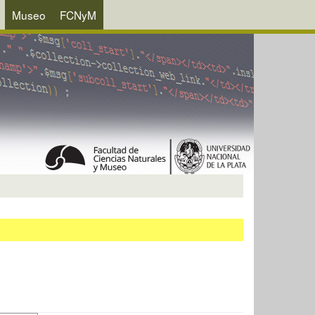
Museo
FCNyM