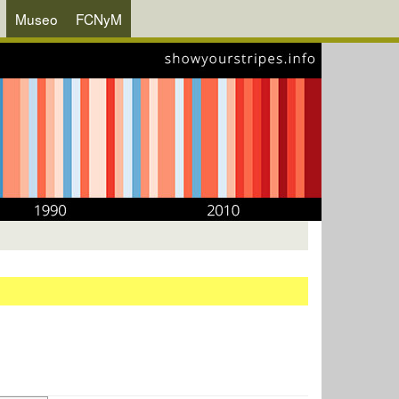
Museo
FCNyM