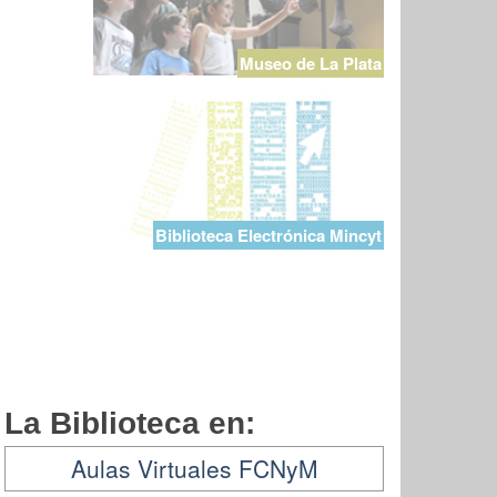
Museo de La Plata
Biblioteca Electrónica Mincyt
La Biblioteca en:
Aulas Virtuales FCNyM