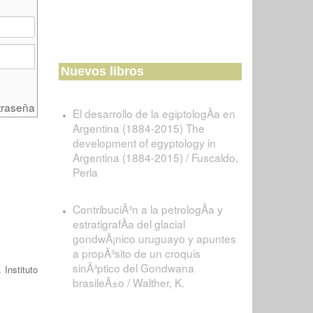
Nuevos libros
traseña
El desarrollo de la egiptologÃ­a en
Argentina (1884-2015) The
development of egyptology in
Argentina (1884-2015) / Fuscaldo,
Perla
ContribuciÃ³n a la petrologÃ­a y
estratigrafÃ­a del glacial
gondwÃ¡nico uruguayo y apuntes
a propÃ³sito de un croquis
sinÃ³ptico del Gondwana
 Instituto
brasileÃ±o / Walther, K.