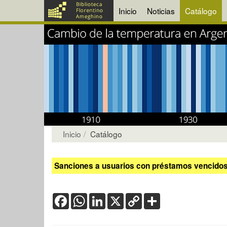
Inicio
Noticias
Catálogo
Inicio
Catálogo
Sanciones a usuarios con préstamos vencidos:
Facebook
WhatsApp
LinkedIn
X
Copy
Share
Link