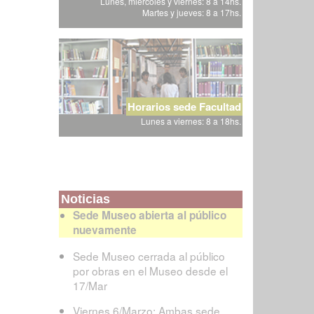
Lunes, miércoles y viernes: 8 a 14hs.
Martes y jueves: 8 a 17hs.
Horarios sede Facultad
Lunes a viernes: 8 a 18hs.
Noticias
Sede Museo abierta al público
nuevamente
Sede Museo cerrada al público
por obras en el Museo desde el
17/Mar
Viernes 6/Marzo: Ambas sede