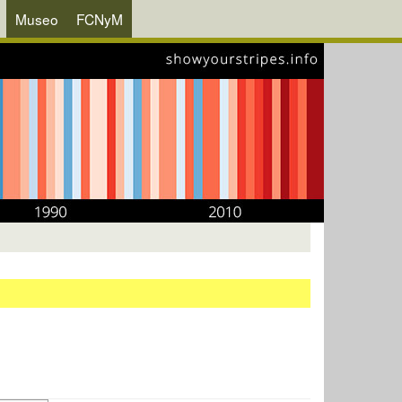
Museo
FCNyM