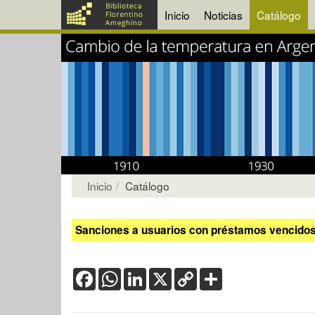
Inicio
Noticias
Catálogo
Inicio
Catálogo
Sanciones a usuarios con préstamos vencidos:
Facebook
WhatsApp
LinkedIn
X
Copy
Share
Link