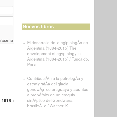
Nuevos libros
traseña
El desarrollo de la egiptologÃ­a en
Argentina (1884-2015) The
development of egyptology in
Argentina (1884-2015) / Fuscaldo,
Perla
ContribuciÃ³n a la petrologÃ­a y
estratigrafÃ­a del glacial
gondwÃ¡nico uruguayo y apuntes
a propÃ³sito de un croquis
sinÃ³ptico del Gondwana
o 1916
/
brasileÃ±o / Walther, K.