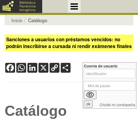
Inicio
Catálogo
Sanciones a usuarios con préstamos vencidos: no
podrán inscribirse a cursada ni rendir exámenes finales
Facebook
WhatsApp
LinkedIn
X
Copy
Share
Cuenta de usuario
Link
Olvidé mi contraseña
Catálogo