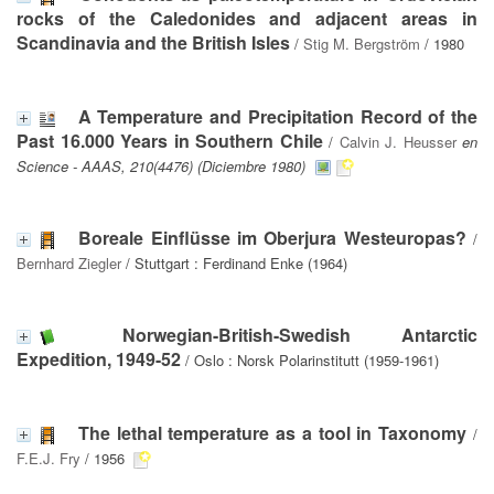
rocks of the Caledonides and adjacent areas in
Scandinavia and the British Isles
/
Stig M. Bergström
/ 1980
A Temperature and Precipitation Record of the
Past 16.000 Years in Southern Chile
/
Calvin J. Heusser
en
Science - AAAS, 210(4476) (Diciembre 1980)
Boreale Einflüsse im Oberjura Westeuropas?
/
Bernhard Ziegler
/ Stuttgart : Ferdinand Enke (1964)
Norwegian-British-Swedish Antarctic
Expedition, 1949-52
/ Oslo : Norsk Polarinstitutt (1959-1961)
The lethal temperature as a tool in Taxonomy
/
F.E.J. Fry
/ 1956