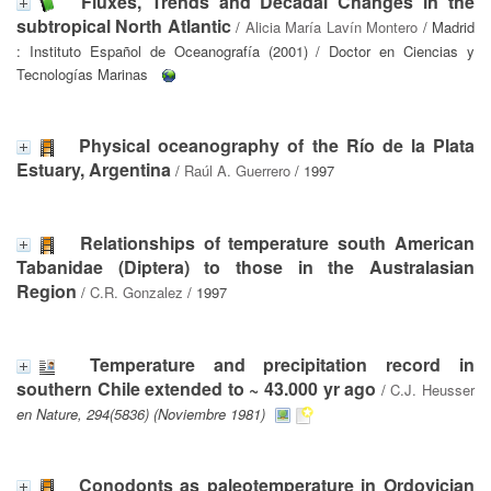
Fluxes, Trends and Decadal Changes in the
subtropical North Atlantic
/
Alicia María Lavín Montero
/ Madrid
: Instituto Español de Oceanografía (2001) / Doctor en Ciencias y
Tecnologías Marinas
Physical oceanography of the Río de la Plata
Estuary, Argentina
/
Raúl A. Guerrero
/ 1997
Relationships of temperature south American
Tabanidae (Diptera) to those in the Australasian
Region
/
C.R. Gonzalez
/ 1997
Temperature and precipitation record in
southern Chile extended to ~ 43.000 yr ago
/
C.J. Heusser
en Nature, 294(5836) (Noviembre 1981)
Conodonts as paleotemperature in Ordovician