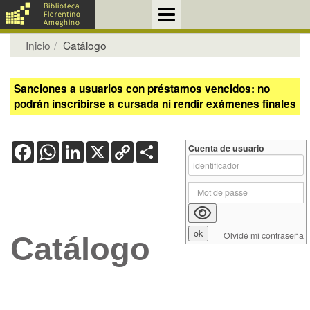
Inicio
Catálogo
Sanciones a usuarios con préstamos vencidos: no
podrán inscribirse a cursada ni rendir exámenes finales
Facebook
WhatsApp
LinkedIn
X
Copy
Share
Cuenta de usuario
Link
Olvidé mi contraseña
Catálogo