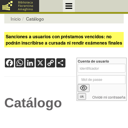
Inicio
Catálogo
Sanciones a usuarios con préstamos vencidos: no
podrán inscribirse a cursada ni rendir exámenes finales
Facebook
WhatsApp
LinkedIn
X
Copy
Share
Cuenta de usuario
Link
Olvidé mi contraseña
Catálogo