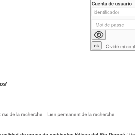
Cuenta de usuario
Olvidé mi con
os'
x rss de la recherche
Lien permanent de la recherche
e calidad de aguas de ambientes lóticos del Río Paraná
/
Mer