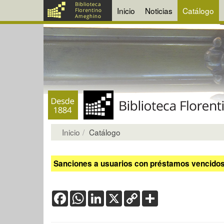
Inicio
Noticias
Catálogo
Inicio
Catálogo
Sanciones a usuarios con préstamos vencidos:
Facebook
WhatsApp
LinkedIn
X
Copy
Share
Link