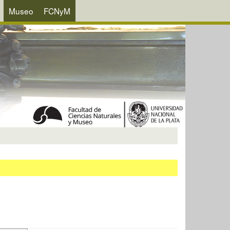
Museo
FCNyM