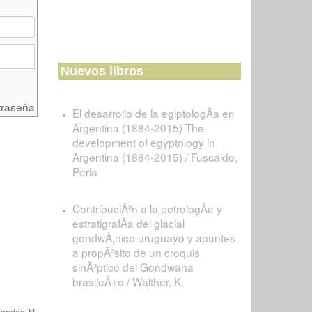
Nuevos libros
traseña
El desarrollo de la egiptologÃ­a en
Argentina (1884-2015) The
development of egyptology in
Argentina (1884-2015) / Fuscaldo,
Perla
ContribuciÃ³n a la petrologÃ­a y
estratigrafÃ­a del glacial
gondwÃ¡nico uruguayo y apuntes
a propÃ³sito de un croquis
sinÃ³ptico del Gondwana
brasileÃ±o / Walther, K.
cedes R.