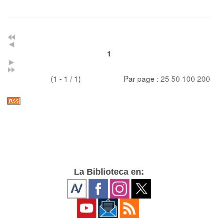
1
(1 - 1 / 1)
Par page :
25
50
100
200
La Biblioteca en: