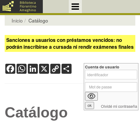
Inicio
Catálogo
Sanciones a usuarios con préstamos vencidos: no
podrán inscribirse a cursada ni rendir exámenes finales
Facebook
WhatsApp
LinkedIn
X
Copy
Share
Cuenta de usuario
Link
Olvidé mi contraseña
Catálogo