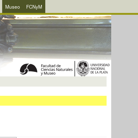
Museo
FCNyM