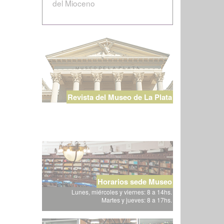
del Mioceno
Revista del Museo de La Plata
Horarios sede Museo
Lunes, miércoles y viernes: 8 a 14hs.
Martes y jueves: 8 a 17hs.