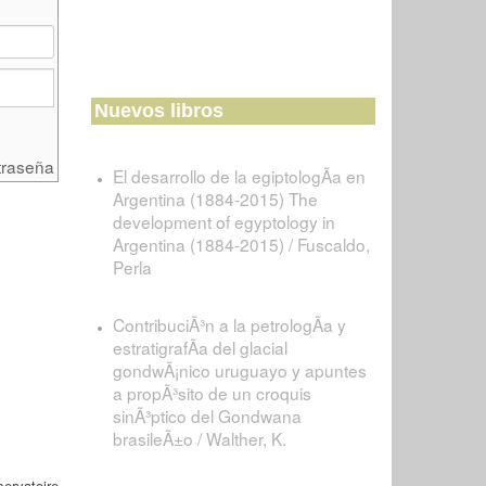
Nuevos libros
traseña
El desarrollo de la egiptologÃ­a en
Argentina (1884-2015) The
development of egyptology in
Argentina (1884-2015) / Fuscaldo,
Perla
ContribuciÃ³n a la petrologÃ­a y
estratigrafÃ­a del glacial
gondwÃ¡nico uruguayo y apuntes
a propÃ³sito de un croquis
sinÃ³ptico del Gondwana
brasileÃ±o / Walther, K.
ervatoire