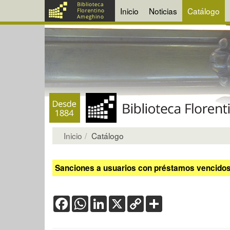
Inicio
Noticias
Catálogo
Inicio
Catálogo
Sanciones a usuarios con préstamos vencidos:
Facebook
WhatsApp
LinkedIn
X
Copy
Share
Link