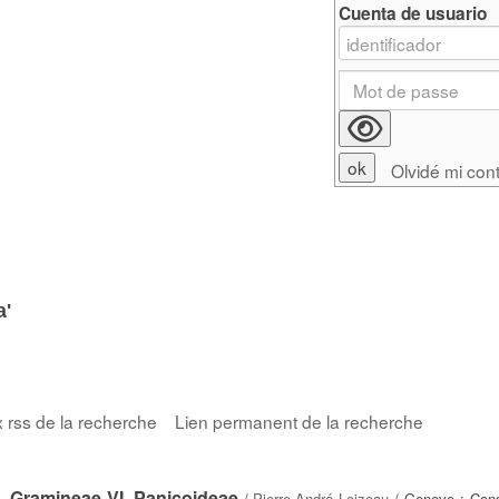
Cuenta de usuario
Olvidé mi con
a'
x rss de la recherche
Lien permanent de la recherche
. Gramineae VI. Panicoideae
/
Pierre-André Loizeau
/ Geneve : Cons