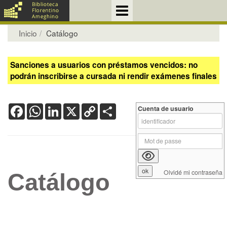
Inicio
Catálogo
Sanciones a usuarios con préstamos vencidos: no
podrán inscribirse a cursada ni rendir exámenes finales
Facebook
WhatsApp
LinkedIn
X
Copy
Share
Cuenta de usuario
Link
Olvidé mi contraseña
Catálogo