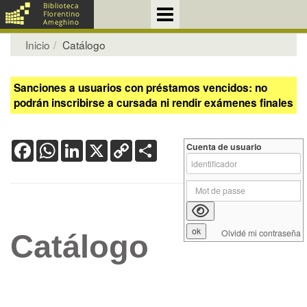
Inicio
Catálogo
Sanciones a usuarios con préstamos vencidos: no
podrán inscribirse a cursada ni rendir exámenes finales
Facebook
WhatsApp
LinkedIn
X
Copy
Share
Cuenta de usuario
Link
Olvidé mi contraseña
Catálogo