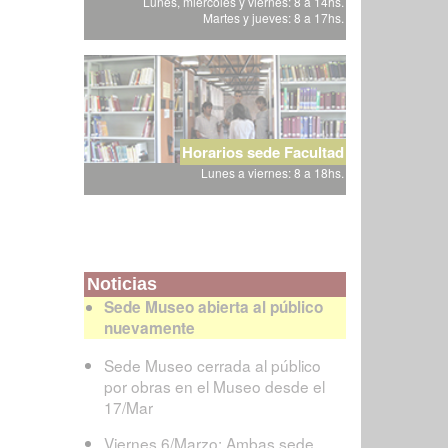
Lunes, miércoles y viernes: 8 a 14hs.
Martes y jueves: 8 a 17hs.
Horarios sede Facultad
Lunes a viernes: 8 a 18hs.
Noticias
Sede Museo abierta al público
nuevamente
Sede Museo cerrada al público
por obras en el Museo desde el
17/Mar
Viernes 6/Marzo: Ambas sede