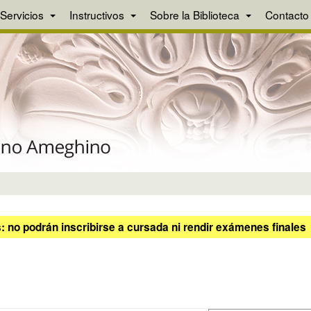
Servicios
Instructivos
Sobre la Biblioteca
Contacto
 no podrán inscribirse a cursada ni rendir exámenes finales