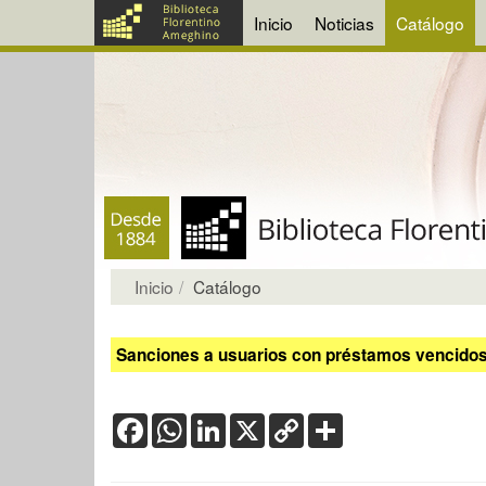
Inicio
Noticias
Catálogo
Inicio
Catálogo
Sanciones a usuarios con préstamos vencidos:
Facebook
WhatsApp
LinkedIn
X
Copy
Share
Link