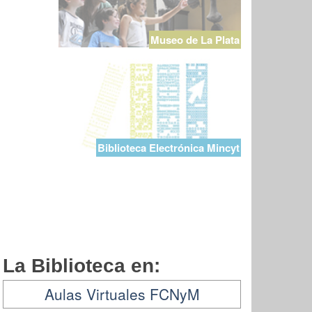
Museo de La Plata
Biblioteca Electrónica Mincyt
La Biblioteca en:
Aulas Virtuales FCNyM