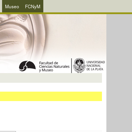
Museo
FCNyM