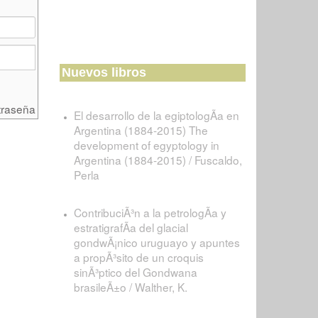
Nuevos libros
traseña
El desarrollo de la egiptologÃ­a en
Argentina (1884-2015) The
development of egyptology in
Argentina (1884-2015) / Fuscaldo,
Perla
ContribuciÃ³n a la petrologÃ­a y
estratigrafÃ­a del glacial
gondwÃ¡nico uruguayo y apuntes
a propÃ³sito de un croquis
sinÃ³ptico del Gondwana
brasileÃ±o / Walther, K.