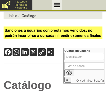
Inicio
Catálogo
Sanciones a usuarios con préstamos vencidos: no
podrán inscribirse a cursada ni rendir exámenes finales
Facebook
WhatsApp
LinkedIn
X
Copy
Share
Cuenta de usuario
Link
Olvidé mi contraseña
Catálogo